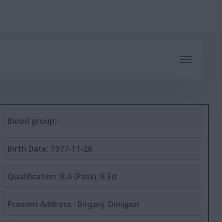
য়াজদাহম,লক্ষীপূজা,প্রবারনা পূজা উপলক্ষ্যে বিদ্যালয় ছুটি ঘোষণা
Blood group:-
Birth Date: 1977-11-26
Qualification: B.A (Pass); B.Ed
Present Address : Birganj. Dinajpur