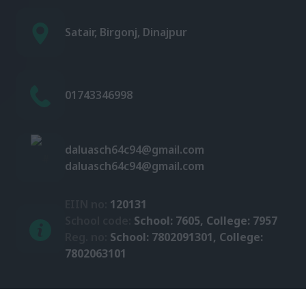
Satair, Birgonj, Dinajpur
01743346998
daluasch64c94@gmail.com
daluasch64c94@gmail.com
EIIN no:
120131
School code:
School: 7605, College: 7957
Reg. no:
School: 7802091301, College:
7802063101