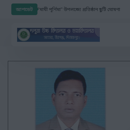
আপডেট
"মাঘী পূর্ণিমা" উপলক্ষ্যে প্রতিষ্ঠান ছুটি ঘোষণা