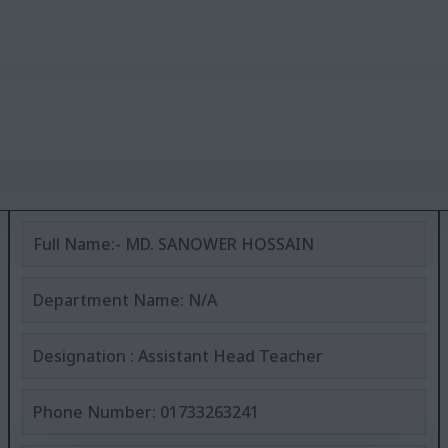
দূর্গাপূজা, ফাতেহা-ই-ই
Full Name:- MD. SANOWER HOSSAIN
Department Name: N/A
Designation : Assistant Head Teacher
Phone Number: 01733263241