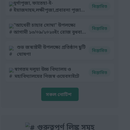
দূর্গাপূজা, ফাতেহা-ই-
বিস্তারিত
ইয়াজদাহম,লক্ষীপূজা,প্রবারনা পূজা
উপলক্ষ্যে বিদ্যালয় ছুটি ঘোষণা
"আখেরী চাহার সোম্বা" উপলক্ষ্যে
বিস্তারিত
আগামী ১৩/০৯/২০২৩ইং রোজ বুধবার
প্রতিষ্ঠান ছুটি ঘোষণা
শুভ জন্মাষ্টমী উপলক্ষ্যে প্রতিষ্ঠান ছুটি
বিস্তারিত
ঘোষণা
স্বাগতম দলুয়া উচ্চ বিদ্যালয় ও
বিস্তারিত
মহাবিদ্যালয়ের নিজস্ব ওয়েবসাইটে
সকল নোটিশ
গুরুত্বপূর্ণ লিঙ্ক সমূহ