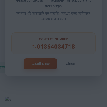
Please contact us immediately for support and
next steps.
আমরা এই সার্ভারটি বন্ধ করছি। অনুগ্রহ করে অবিলম্বে
যোগাযোগ করুন।
MINOTI BALA ROY
Senior Teacher
CONTACT NUMBER
বিস্তারিত
01864084718
Call Now
Close
ক্ষকবৃন্দ