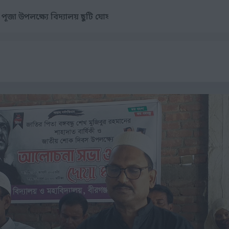
শুভ জন্মাষ্টমী উপলক্ষ্য
০২৩ইং রোজ বুধবার প্রতিষ্ঠান ছুটি ঘোষণা
 পূজা উপলক্ষ্যে বিদ্যালয় ছুটি ঘোষণা