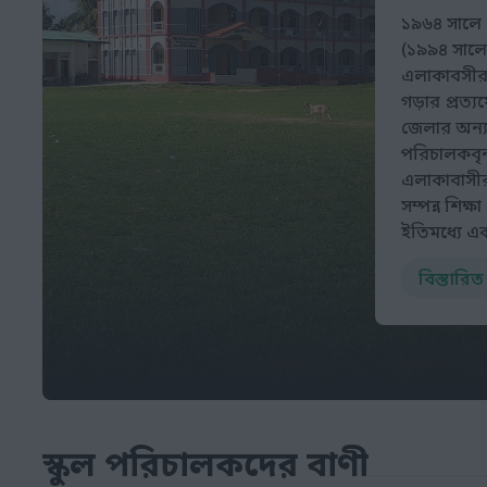
১৯৬৪ সালে প্
(১৯৯৪ সালে 
এলাকাবসীর দ
গড়ার প্রত্যয়
জেলার অন্যত
পরিচালকবৃন্দ
এলাকাবাসীর
সম্পন্ন শিক্
ইতিমধ্যে একট
মানুষের মাঝ
বিস্তারি
মেয়েদের এই 
প্রতিষ্ঠানে
পর্যায়ে বেশ
অটুট শৃঙ্খল
মধ্যে সমন্ব
এই লক্ষ্য ব
স্কুল পরিচালকদের বাণী