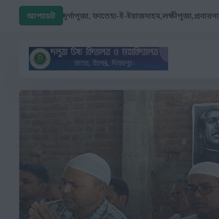
আপডেট
"আখেরী চাহার সোম্বা" উপলক্ষ্যে আগামী ১৩/০৯/২
দূর্গাপূজা, ফাতেহা-ই-ইয়াজদাহম,লক্ষীপূজা,প্রবারনা