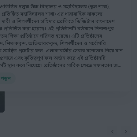
রতিষ্ঠিত দলুয়া উচ্চ বিদ্যালয় ও মহাবিদ্যালয় (স্কুল শাখা),
প্রতিষ্ঠিত মহাবিদ্যালয় শাখা) এর ধারাবাহিক সাফল্যে
াবী ও শিক্ষার্থীদের চাহিদার প্রেক্ষিতে ডিজিটাল বাংলাদেশ
ে প্রতিষ্ঠিত করা হয়েছে। এই প্রতিষ্ঠানটি বর্তমানে দিনাজপুর
ম শিক্ষা প্রতিষ্ঠানে পরিনত হয়েছে। এটি প্রতিষ্ঠানের
, শিক্ষকবৃন্দ, অভিভাবকবৃন্দ, শিক্ষার্থীদের ও সর্বোপরি
 সমন্বিত প্রচেষ্টার ফল। এলাকাবাসীর সেবার মনোভাব নিয়ে মান
ষা প্রসারে এবং কৃতিত্বপূর্ণ ফল অর্জন করে এই প্রতিষ্ঠানটি
ি স্থান করে নিয়েছে। প্রতিষ্ঠানের সার্বিক ক্ষেত্রে সফলতার জন্য
ে এক ধরনের চাহিদা সৃষ্টি হওয়ায় তাঁরা তাঁদের কোমলমতি ছেলে
ত পড়ুন
প্রতিষ্ঠানে পড়াশুনা করাতে যথেষ্ট আগ্রহী হয়ে উঠেছেন।
র সাফল্যে অভিভাকগণের মধ্যে ইতিবাচক প্রভাব ছাড়াও বিভিন্ন
 প্রসংশনীয় অবদান রাখছে। সবকিছুর মূলে রয়েছে প্রতিষ্ঠানের
া, শিক্ষকগণের একাগ্রতা, শিক্ষক-শিক্ষার্থী ও অভিভাবকগণের
য় সাধন। শিক্ষার্থীদেরকে উপযুক্তভাবে গড়ে তোলাই আমাদের লক্ষ্য।
াস্তবায়নের জন্য আমাদের রয়েছে বিরামহীন চেষ্টা ও পরিকল্পনা।